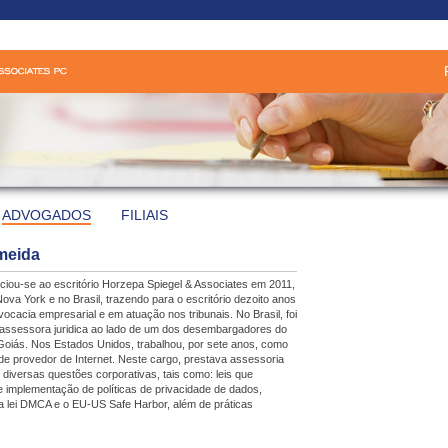
ADVOGADOS
FILIAIS
lmeida
ciou-se ao escritório Horzepa Spiegel & Associates em 2011,
ova York e no Brasil, trazendo para o escritório dezoito anos
ocacia empresarial e em atuação nos tribunais. No Brasil, foi
 assessora juridica ao lado de um dos desembargadores do
 Goiás. Nos Estados Unidos, trabalhou, por sete anos, como
de provedor de Internet. Neste cargo, prestava assessoria
e diversas questões corporativas, tais como: leis que
e implementação de políticas de privacidade de dados,
 lei DMCA e o EU-US Safe Harbor, além de práticas