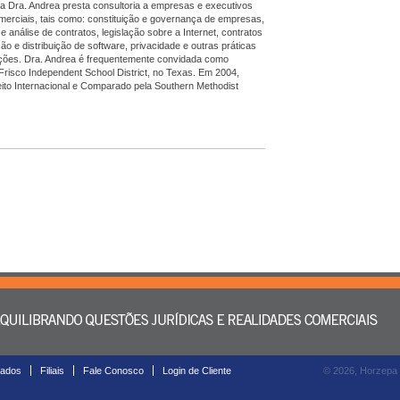
a Dra. Andrea presta consultoria a empresas e executivos
merciais, tais como: constituição e governança de empresas,
e análise de contratos, legislação sobre a Internet, contratos
o e distribuição de software, privacidade e outras práticas
sições. Dra. Andrea é frequentemente convidada como
 Frisco Independent School District, no Texas. Em 2004,
eito Internacional e Comparado pela Southern Methodist
ados
Filiais
Fale Conosco
Login de Cliente
© 2026, Horzepa S