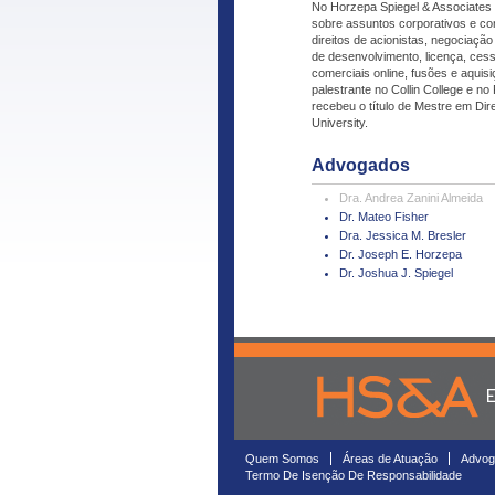
No Horzepa Spiegel & Associates 
sobre assuntos corporativos e co
direitos de acionistas, negociação 
de desenvolvimento, licença, cessã
comerciais online, fusões e aqui
palestrante no Collin College e no
recebeu o título de Mestre em Dir
University.
Advogados
Dra. Andrea Zanini Almeida
Dr. Mateo Fisher
Dra. Jessica M. Bresler
Dr. Joseph E. Horzepa
Dr. Joshua J. Spiegel
Quem Somos
Áreas de Atuação
Advog
Termo De Isenção De Responsabilidade