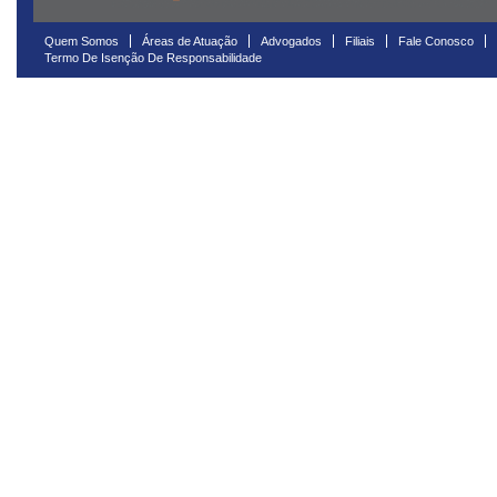
Quem Somos
Áreas de Atuação
Advogados
Filiais
Fale Conosco
Termo De Isenção De Responsabilidade